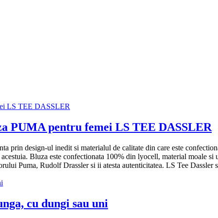
za PUMA pentru femei LS TEE DASSLER
ta prin design-ul inedit si materialul de calitate din care este confecti
te acestuia. Bluza este confectionata 100% din lyocell, material moale si
orului Puma, Rudolf Drassler si ii atesta autenticitatea. LS Tee Dassler
unga, cu dungi sau uni