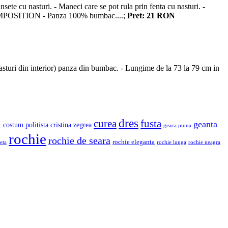
ete cu nasturi. - Maneci care se pot rula prin fenta cu nasturi. -
i. COMPOSITION - Panza 100% bumbac....;
Pret: 21 RON
nasturi din interior) panza din bumbac. - Lungime de la 73 la 79 cm in
dres
fusta
curea
geanta
costum politista
cristina zegrea
r
geaca puma
rochie
rochie de seara
rochie eleganta
eta
rochie lunga
rochie neagra