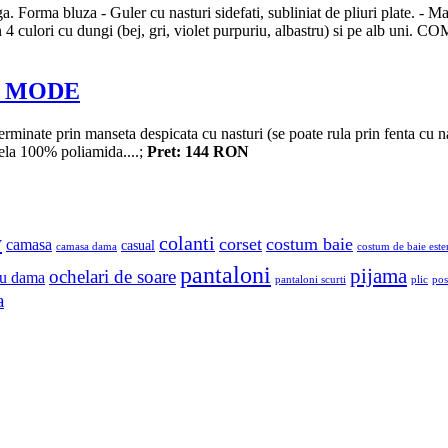
orma bluza - Guler cu nasturi sidefati, subliniat de pliuri plate. - Mans
n 4 culori cu dungi (bej, gri, violet purpuriu, albastru) si pe alb un
RE MODE
erminate prin manseta despicata cu nasturi (se poate rula prin fenta cu 
la 100% poliamida....;
Pret: 144 RON
y
colanti
corset
costum baie
camasa
casual
camasa dama
costum de baie este
pantaloni
pijama
ochelari de soare
u dama
pantaloni scurti
plic
pos
a