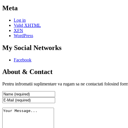
Meta
Log in
Valid
XHTML
XFN
WordPress
My Social Networks
Facebook
About & Contact
Pentru infromatii suplimentare va rugam sa ne contactati folosind form