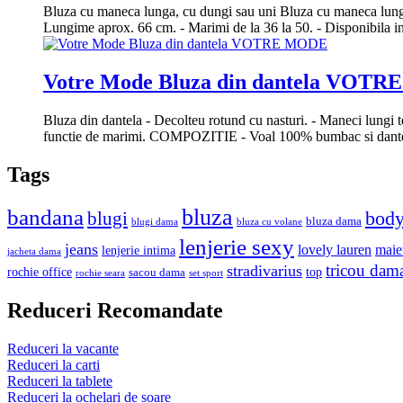
Bluza cu maneca lunga, cu dungi sau uni Bluza cu maneca lunga. F
Lungime aprox. 66 cm. - Marimi de la 36 la 50. - Disponibila i
Votre Mode Bluza din dantela VOT
Bluza din dantela - Decolteu rotund cu nasturi. - Maneci lungi t
functie de marimi. COMPOZITIE - Voal 100% bumbac si dante
Tags
bluza
bandana
bod
blugi
bluza dama
blugi dama
bluza cu volane
lenjerie sexy
jeans
lovely lauren
maie
lenjerie intima
jacheta dama
tricou dam
stradivarius
rochie office
top
sacou dama
rochie seara
set sport
Reduceri Recomandate
Reduceri la vacante
Reduceri la carti
Reduceri la tablete
Reduceri la ochelari de soare