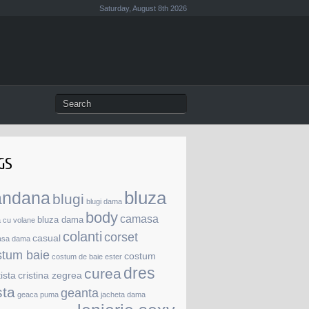
Saturday, August 8th 2026
GS
andana
bluza
blugi
blugi dama
body
camasa
bluza dama
a cu volane
colanti
corset
casual
asa dama
stum baie
costum
costum de baie ester
dres
curea
tista
cristina zegrea
sta
geanta
geaca puma
jacheta dama