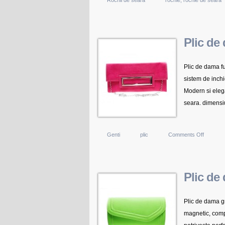
Rochii de seara
rochie
,
rochie de seara
Plic de
Plic de dama f
sistem de inchi
Modern si elega
seara. dimensiu
on
Genti
plic
Comments Off
Plic
de
dama
Plic de
fuchsia
Reverse
Plic de dama g
magnetic, compa