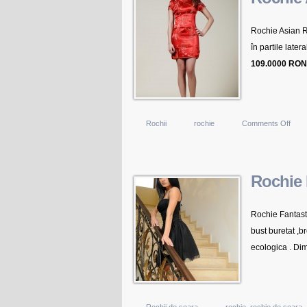
Rochie Asian Ro
în partile later
109.0000 RON
on
Rochii
rochie
Comments Off
Roch
Asia
Roşi
Rochie 
Rochie Fantasti
bust buretat ,br
ecologica . Dim