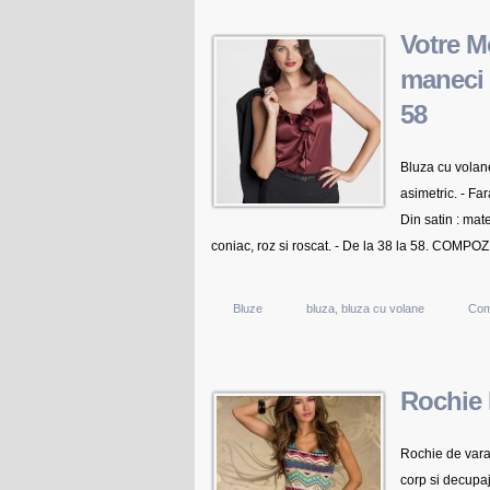
Votre M
maneci
58
Bluza cu volan
asimetric. - Fa
Din satin : mat
coniac, roz si roscat. - De la 38 la 58. COMPOZI
Bluze
bluza
,
bluza cu volane
Com
Rochie 
Rochie de vara
corp si decupaj