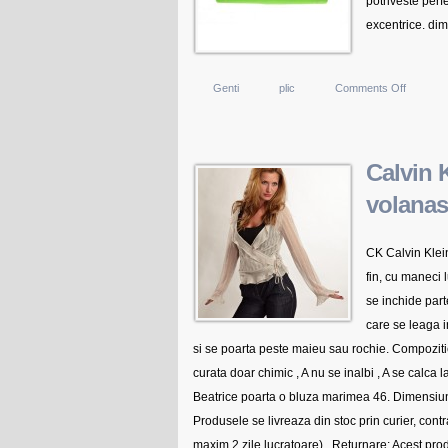
potriveste perfe
excentrice. dim
on
Genti
plic
Comments Off
Plic
de
dama
Calvin 
green
volanase
Neon
CK Calvin Klein,
fin, cu maneci 
se inchide parte
care se leaga i
si se poarta peste maieu sau rochie. Compozitie
curata doar chimic , A nu se inalbi , A se calca 
Beatrice poarta o bluza marimea 46. Dimensiuni
Produsele se livreaza din stoc prin curier, contra
maxim 2 zile lucratoare) , Returnare: Acest produ