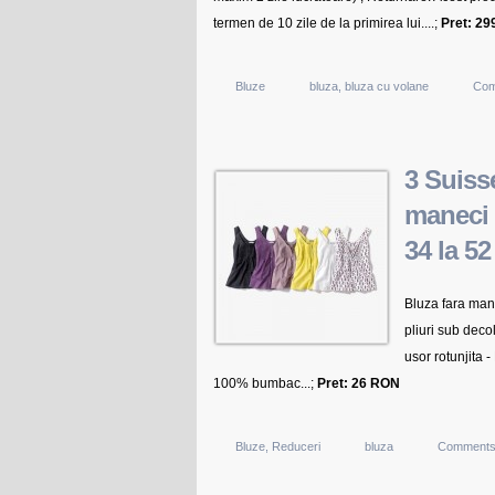
termen de 10 zile de la primirea lui....;
Pret: 2
Bluze
bluza
,
bluza cu volane
Com
3 Suiss
maneci 
34 la 52
Bluza fara mane
pliuri sub deco
usor rotunjita
100% bumbac...;
Pret: 26 RON
Bluze
,
Reduceri
bluza
Comments