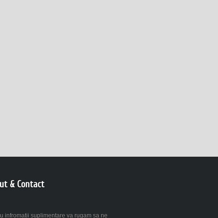
ut & Contact
u infromatii suplimentare va rugam sa ne