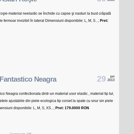
Lovely
Lauren
şie-material neelastic se închide cu capse şi nasturi la bust crăpată
doi
ale fermoar invizibil în lateral Dimensiuni disponibile: L, M, S...;
Pret:
nasturi
ie
n
e
29
jun
Fantastico Neagra
2013
co Neagra confectionata dintr-un material usor elastic , material tip tul,
etele ajustabile din piele ecologica tip corset la spate cu snur sin piele
ensiuni disponibile: L, M, S, XS...;
Pret: 179.0000 RON
on