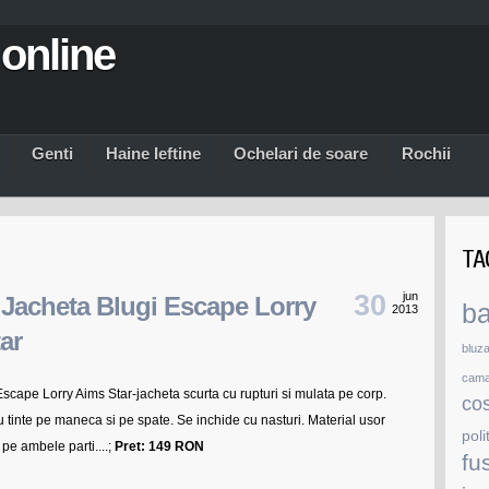
online
Genti
Haine Ieftine
Ochelari de soare
Rochii
TA
30
jun
Jacheta Blugi Escape Lorry
b
2013
ar
bluz
cam
scape Lorry Aims Star-jacheta scurta cu rupturi si mulata pe corp.
co
 tinte pe maneca si pe spate. Se inchide cu nasturi. Material usor
poli
 pe ambele parti....;
Pret: 149 RON
fu