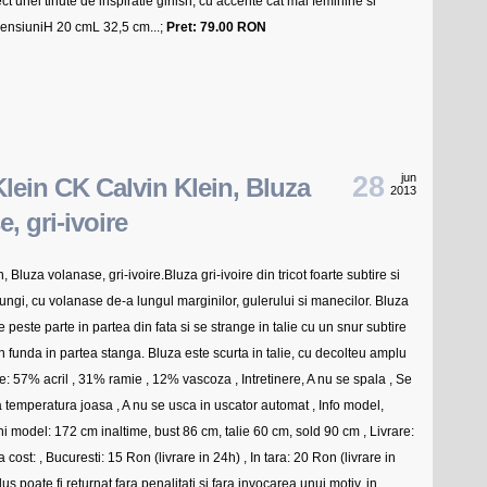
ct unei tinute de inspiratie girlish, cu accente cat mai feminine si
ensiuniH 20 cmL 32,5 cm ...;
Pret: 79.00 RON
28
jun
Klein CK Calvin Klein, Bluza
2013
, gri-ivoire
 Bluza volanase, gri-ivoire.Bluza gri-ivoire din tricot foarte subtire si
lungi, cu volanase de-a lungul marginilor, gulerului si manecilor. Bluza
 peste parte in partea din fata si se strange in talie cu un snur subtire
n funda in partea stanga. Bluza este scurta in talie, cu decolteu amplu
: 57% acril , 31% ramie , 12% vascoza , Intretinere, A nu se spala , Se
la temperatura joasa , A nu se usca in uscator automat , Info model,
 model: 172 cm inaltime, bust 86 cm, talie 60 cm, sold 90 cm , Livrare:
 cost: , Bucuresti: 15 Ron (livrare in 24h) , In tara: 20 Ron (livrare in
s poate fi returnat fara penalitati si fara invocarea unui motiv, in