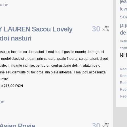
je
on
s Off
lov
Escape
so
Jacheta
pi
Blugi
30
jun
 LAUREN Sacou Lovely
2013
de
Escape
doi nasturi
Lorry
neag
Aims
sport
u, se incheie cu doi nasturi. Il mai puteti gasi in nuante de negru si
Star
RE
 model clasic si elegant prin culoare, poate fi purtat cu pantaloni, drepti
uste, in nuante inchise, pentru un contrast bine definit, alaturi de o
Redu
ne sau cizmulite cu toc gros, din piele intoarsa. Il mai poti accesoriza
Redu
ubtire
Redu
et: 215.00 RON
Redu
Redu
on
Off
LOVELY
LAUREN
Sacou
30
jun
Asian Roşie
2013