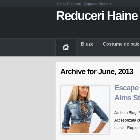
Cauta Reduceri
Cupoane Reduceri
Reduceri Haine 
Bluze
Costume de baie
Archive for June, 2013
Escape 
Aims St
Jacheta Blugi E
Accesorizata cu
elastic. Rupturi