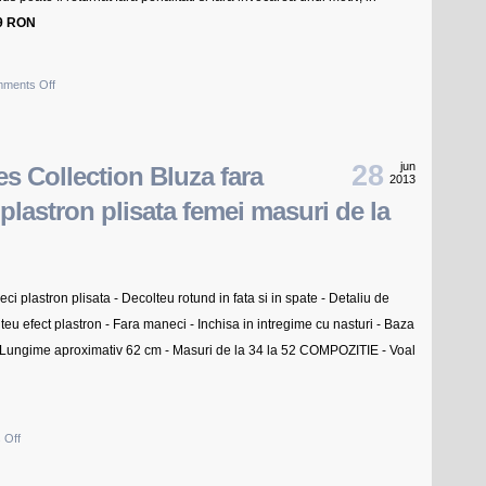
99 RON
on
ments Off
Calvin
Klein
CK
28
jun
es Collection Bluza fara
2013
Calvin
plastron plisata femei masuri de la
Klein,
Bluza
volanase,
gri-
ci plastron plisata - Decolteu rotund in fata si in spate - Detaliu de
ivoire
lteu efect plastron - Fara maneci - Inchisa in intregime cu nasturi - Baza
 - Lungime aproximativ 62 cm - Masuri de la 34 la 52 COMPOZITIE - Voal
on
 Off
3