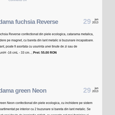
Comments Off
Rochie
Fantastico
Neagra
29
jun
 dama fuchsia Reverse
2013
uchsia Reverse confectionat din piele ecologica, catarama metalica,
dere pe magnet, cu bareta din lant metalic si buzunare incapatoare.
nt, poate fi asortata cu usurinta unei tinute de zi sau de
niH -16 cmL - 33 cm ...;
Pret: 55.00 RON
29
jun
 dama green Neon
2013
reen Neon confectionat din piele ecologica, cu inchidere pe sistem
rtimentat pe interior cu 2 buzunare si bareta din lant metalic. Se