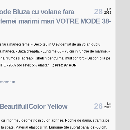
Suisses
Collection
28
jun
ode Bluza cu volane fara
2013
Bluza
 femei marimi mari VOTRE MODE 38-
fara
maneci
plastron
plisata
e fara maneci femei - Decolteu in U evidentiat de un volan dublu
femei
ra maneci. - Baza dreapta. - Lungime 66 - 73 cm in functie de marime. -
masuri
erial frumos si agreabil, stretch pentru mai mult confort. - Disponibila pe
de
TIE - 95% poliester, 5% elastan....;
Pret: 97 RON
la
34
on
ments Off
la
Votre
52
Mode
Bluza
26
jun
BeautifullColor Yellow
2013
cu
volane
 cu imprimeu geometric in culori aprinse. Rochie de dama, stramta pe
fara
 la spate. Material elastic si fin. Lungime (de subrat pana jos)-63 cm.