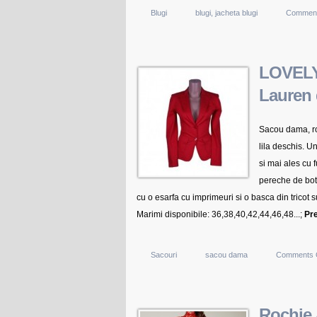
Blugi
blugi
,
jacheta blugi
Comment
LOVELY
Lauren 
Sacou dama, ros
lila deschis. Un
si mai ales cu f
pereche de boti
cu o esarfa cu imprimeuri si o basca din tricot s
Marimi disponibile: 36,38,40,42,44,46,48...;
Pr
Sacouri
sacou dama
Comments 
Rochie 