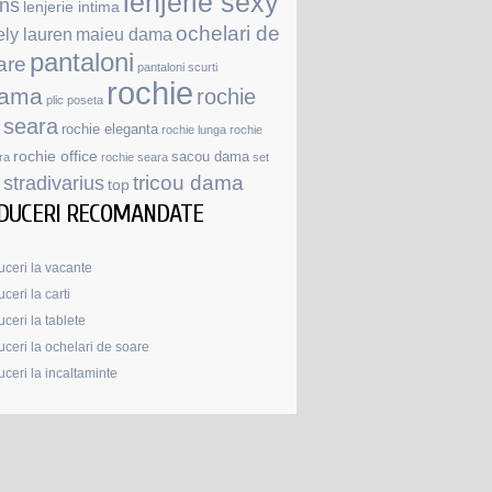
lenjerie sexy
ans
lenjerie intima
ochelari de
ely lauren
maieu dama
pantaloni
are
pantaloni scurti
rochie
jama
rochie
plic
poseta
 seara
rochie eleganta
rochie lunga
rochie
rochie office
sacou dama
ra
rochie seara
set
stradivarius
tricou dama
top
DUCERI RECOMANDATE
ceri la vacante
ceri la carti
ceri la tablete
ceri la ochelari de soare
ceri la incaltaminte