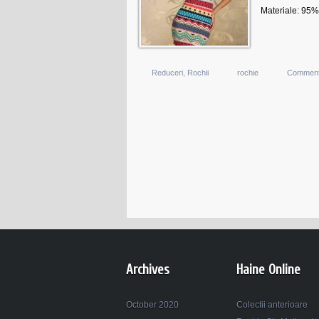
Materiale: 95%
Reduceri
,
Rochii
rochie
Comment
Archives
Haine Online
October 2020
Colectii anterioare