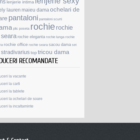
lenjerie sexy
ans
lenjerie intima
ochelari de
ely lauren
maieu dama
pantaloni
are
pantaloni scurti
rochie
jama
rochie
plic
poseta
 seara
rochie eleganta
rochie lunga
rochie
rochie office
sacou dama
ra
rochie seara
set
stradivarius
tricou dama
top
DUCERI RECOMANDATE
ceri la vacante
ceri la carti
ceri la tablete
ceri la ochelari de soare
ceri la incaltaminte