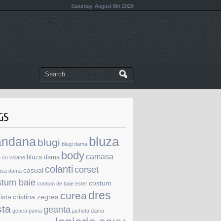
Saturday, August 8th 2026
GS
andana
bluza
blugi
blugi dama
body
camasa
bluza dama
a cu volane
colanti
corset
casual
asa dama
stum baie
costum
costum de baie ester
dres
curea
tista
cristina zegrea
sta
geanta
geaca puma
jacheta dama