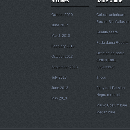
Archives
Haine Online
October 2020
Colectii anterioare
Rochie Sic Matlasata
June 2017
Geanta seara
March 2015
Fusta dama Roberta
February 2015
Ochelari de soare
October 2013
Cerruti 1881
September 2013
(bej/umbra)
July 2013
Tricou
June 2013
Baby doll Passion
Negru cu chilot
May 2013
Marko Costum baie
Megan blue