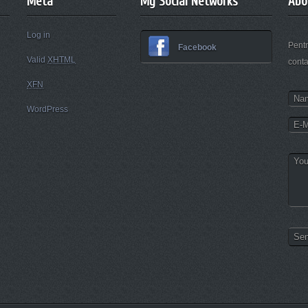
Meta
My Social Networks
Abo
Log in
Pentr
Facebook
Valid
XHTML
conta
XFN
WordPress