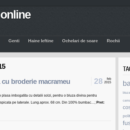
online
Genti
Haine Ieftine
Ochelari de soare
Rochii
15
TA
28
feb
 cu broderie macrameu
b
2015
bluz
plasa imbogatita cu detalii solzi, pentru o bluza divina pentru
cam
despicata pe laterale. Lung.aprox. 68 cm. Din 100% bumbac....;
Pret:
co
poli
fu