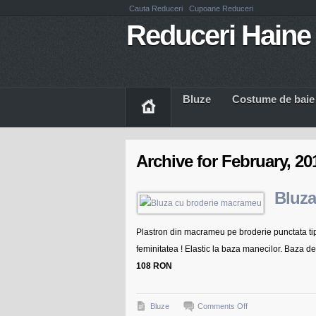
Cauta Reduceri
Cupoane Reduceri
Reduceri Haine 
Bluze
Costume de baie
Archive for February, 20
Bluza
Plastron din macrameu pe broderie punctata tip 
feminitatea ! Elastic la baza manecilor. Baza 
108 RON
on
Bluze
Comments Off