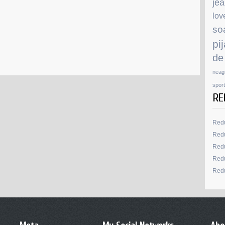
je
lov
so
pi
de
neag
sport
RE
Redu
Redu
Redu
Redu
Redu