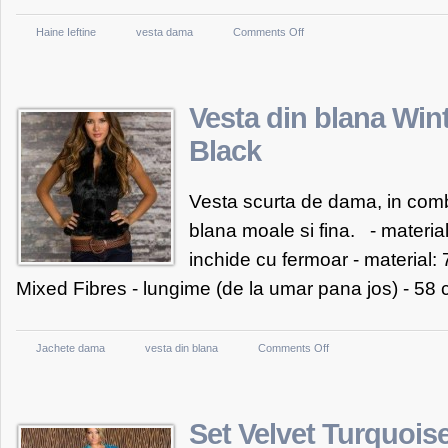
on
Haine Ieftine
vesta dama
Comments Off
Vesta
neagra
pentru
Vesta din blana Win
femei
Black
Vesta scurta de dama, in combin
blana moale si fina. - material t
inchide cu fermoar - material
Mixed Fibres - lungime (de la umar pana jos) - 58 
on
Jachete dama
vesta din blana
Comments Off
Vesta
din
blana
Set Velvet Turquois
WinterSoft