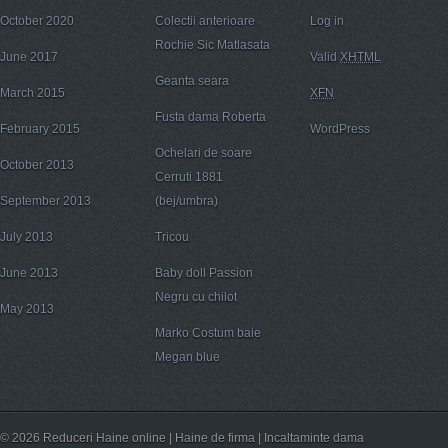
October 2020
Colectii anterioare
Log in
Rochie Sic Matlasata
June 2017
Valid
XHTML
Geanta seara
March 2015
XFN
Fusta dama Roberta
February 2015
WordPress
Ochelari de soare
October 2013
Cerruti 1881
September 2013
(bej/umbra)
July 2013
Tricou
June 2013
Baby doll Passion
Negru cu chilot
May 2013
Marko Costum baie
Megan blue
© 2026 Reduceri Haine online | Haine de firma | Incaltaminte dama