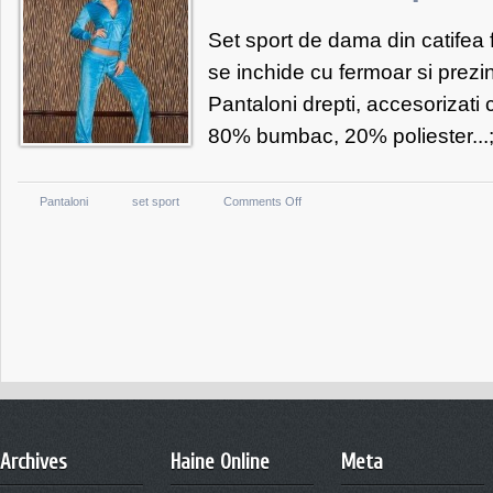
Black
Set sport de dama din catifea 
se inchide cu fermoar si prezi
Pantaloni drepti, accesorizati
80% bumbac, 20% poliester...
on
Pantaloni
set sport
Comments Off
Set
Velvet
Turquoise
Archives
Haine Online
Meta