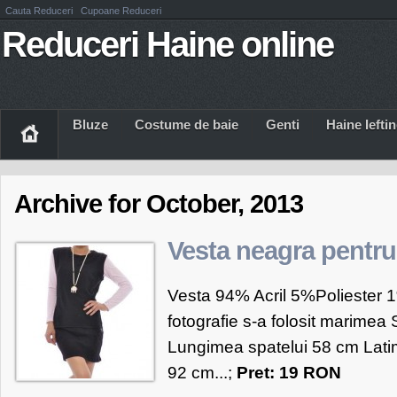
Cauta Reduceri
Cupoane Reduceri
Reduceri Haine online
Bluze
Costume de baie
Genti
Haine Iefti
Archive for October, 2013
Vesta neagra pentru
Vesta 94% Acril 5%Poliester 
fotografie s-a folosit marimea
Lungimea spatelui 58 cm Lati
92 cm...;
Pret: 19 RON