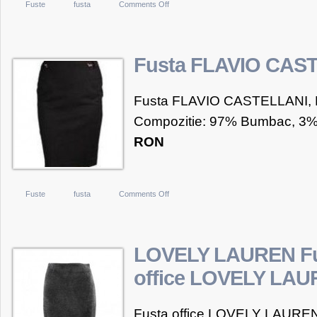
34
on
Fuste
fusta
Comments Off
la
adidas
44
Tennis
Sequentials
Fusta FLAVIO CAS
3-
Stripes
Fusta FLAVIO CASTELLANI, F
Skort
Compozitie: 97% Bumbac, 3% 
RON
on
Fuste
fusta
Comments Off
Fusta
FLAVIO
CASTELLANI
LOVELY LAUREN F
office LOVELY LA
Fusta office LOVELY LAUREN 