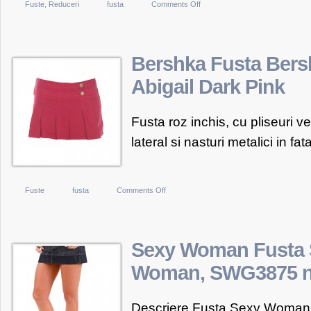
on
Fuste
,
Reduceri
fusta
Comments Off
Fusta
Rosie
Salsa
Bershka Fusta Bers
Abigail Dark Pink
Fusta roz inchis, cu pliseuri v
lateral si nasturi metalici in fata
on
Fuste
fusta
Comments Off
Bershka
Fusta
Bershka
Sexy Woman Fusta 
Abigail
Woman, SWG3875 n
Dark
Pink
Descriere Fusta Sexy Woman, 