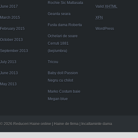
Rochie Sic Matlasata
June 2017
Valid
XHTML
Geanta seara
March 2015
XFN
Fusta dama Roberta
February 2015
WordPress
Ochelari de soare
October 2013
Cerruti 1881
September 2013
(bej/umbra)
July 2013
Tricou
June 2013
Baby doll Passion
Negru cu chilot
May 2013
Marko Costum baie
Megan blue
© 2026 Reduceri Haine online | Haine de firma | Incaltaminte dama