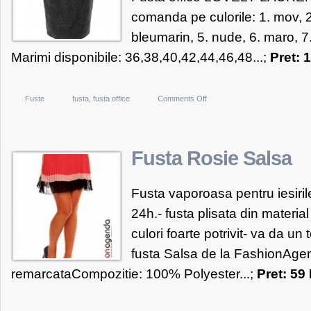
comanda pe culorile: 1. mov, 2.
bleumarin, 5. nude, 6. maro, 7.
Marimi disponibile: 36,38,40,42,44,46,48...;
Pret: 
on
Fuste
fusta
,
fusta office
Comments Off
LOVELY
LAUREN
Fusta
Fusta Rosie Salsa
office
LOVELY
Fusta vaporoasa pentru iesirile
LAUREN
24h.- fusta plisata din materia
culori foarte potrivit- va da un 
fusta Salsa de la FashionAgen
remarcataCompozitie: 100% Polyester...;
Pret: 5