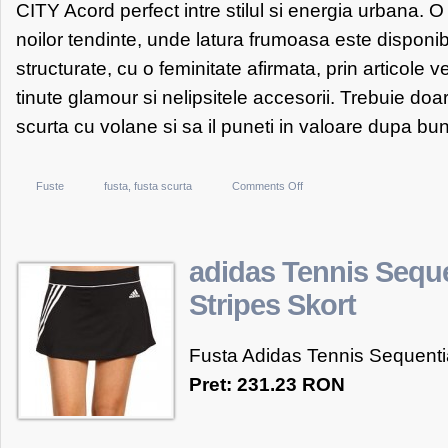
CITY Acord perfect intre stilul si energia urbana. O
noilor tendinte, unde latura frumoasa este disponib
structurate, cu o feminitate afirmata, prin articole
tinute glamour si nelipsitele accesorii. Trebuie doar
scurta cu volane si sa il puneti in valoare dupa bunu
on
Fuste
fusta
,
fusta scurta
Comments Off
3
Suisses
Collection
adidas Tennis Seque
Fusta
Stripes Skort
scurta
cu
Fusta Adidas Tennis Sequential
volane
marimi
Pret: 231.23 RON
de
la