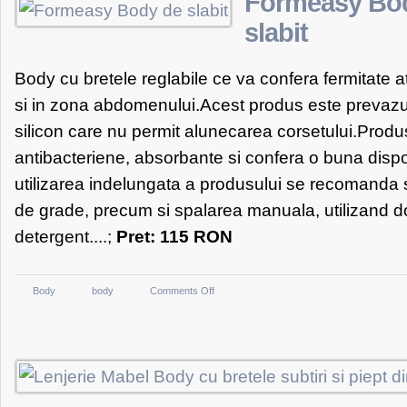
Formeasy Bo
Hustler
slabit
Body cu bretele reglabile ce va confera fermitate at
si in zona abdomenului.Acest produs este prevazu
silicon care nu permit alunecarea corsetului.Produ
antibacteriene, absorbante si confera o buna dispoz
utilizarea indelungata a produsului se recomanda
de grade, precum si spalarea manuala, utilizand 
detergent....;
Pret: 115 RON
on
Body
body
Comments Off
Formeasy
Body
de
slabit