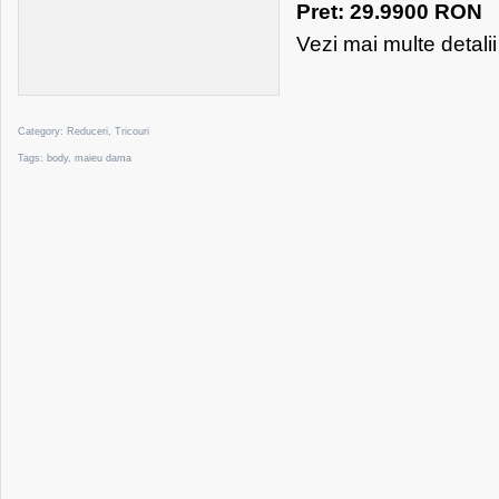
Pret: 29.9900 RON
Vezi mai multe detali
Category:
Reduceri
,
Tricouri
Tags:
body
,
maieu dama