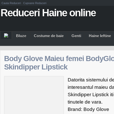
Cauta Reduceri
Cupoane Reduceri
Reduceri Haine online
Bluze
Costume de baie
Genti
Haine Ieftine
Body Glove Maieu femei BodyGl
Skindipper Lipstick
Datorita sistemului de 
interesantul maieu 
Skindipper Lipstick it
tinutele de vara.
Brand: Body Glove