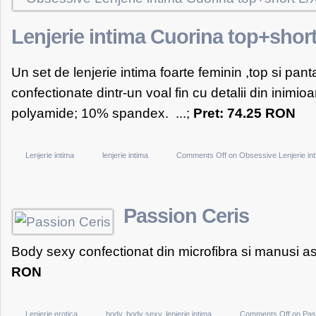
Lenjerie intima Cuorina top+shor
Un set de lenjerie intima foarte feminin ,top si panta
confectionate dintr-un voal fin cu detalii din inimio
polyamide; 10% spandex. ...;
Pret: 74.25 RON
Lenjerie intima
lenjerie intima
Comments Off
on Obsessive Lenjerie int
Passion Ceris
Body sexy confectionat din microfibra si manusi aso
RON
Lenjerie erotica
body
,
body sexy
,
lenjerie intima
Comments Off
on Pas