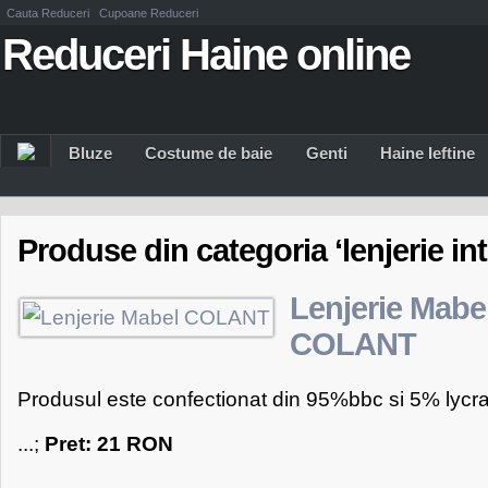
Cauta Reduceri
Cupoane Reduceri
Reduceri Haine online
Bluze
Costume de baie
Genti
Haine Ieftine
Produse din categoria ‘lenjerie in
Lenjerie Mabe
COLANT
Produsul este confectionat din 95%bbc si 5% lycr
...;
Pret: 21 RON