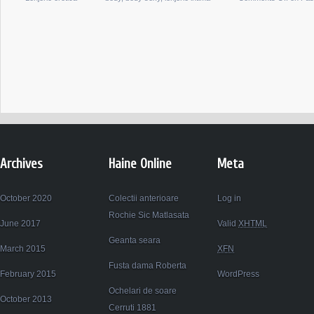
Archives
Haine Online
Meta
October 2020
Colectii anterioare
Log in
Rochie Sic Matlasata
June 2017
Valid
XHTML
Geanta seara
March 2015
XFN
Fusta dama Roberta
February 2015
WordPress
Ochelari de soare
October 2013
Cerruti 1881