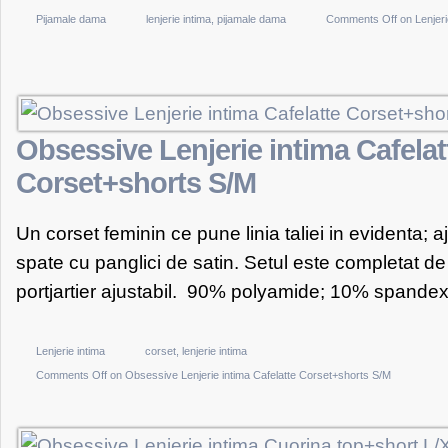
Pijamale dama
lenjerie intima
,
pijamale dama
Comments Off
on Lenjer
Obsessive Lenjerie intima Cafelat
Corset+shorts S/M
Un corset feminin ce pune linia taliei in evidenta; aj
spate cu panglici de satin. Setul este completat de
portjartier ajustabil. 90% polyamide; 10% spandex.
Lenjerie intima
corset
,
lenjerie intima
Comments Off
on Obsessive Lenjerie intima Cafelatte Corset+shorts S/M