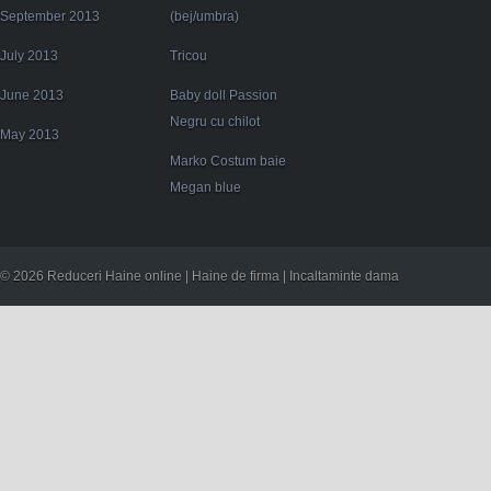
September 2013
(bej/umbra)
July 2013
Tricou
June 2013
Baby doll Passion
Negru cu chilot
May 2013
Marko Costum baie
Megan blue
© 2026 Reduceri Haine online | Haine de firma | Incaltaminte dama