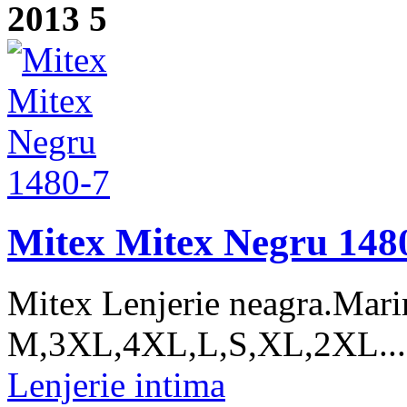
2013
5
Mitex Mitex Negru 148
Mitex Lenjerie neagra.Mari
M,3XL,4XL,L,S,XL,2XL..
Lenjerie intima