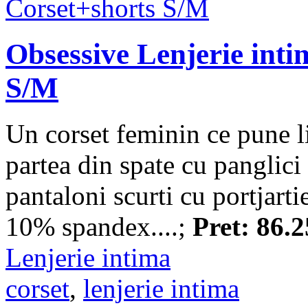
Obsessive Lenjerie inti
S/M
Un corset feminin ce pune lin
partea din spate cu panglici
pantaloni scurti cu portjart
10% spandex....;
Pret: 86.
Lenjerie intima
corset
,
lenjerie intima