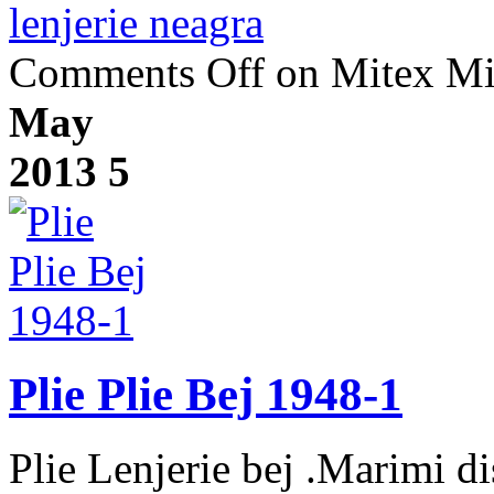
lenjerie neagra
Comments Off
on Mitex Mi
May
2013
5
Plie Plie Bej 1948-1
Plie Lenjerie bej .Marimi d