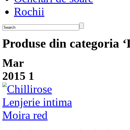
Rochii
Produse din categoria ‘
Mar
2015
1