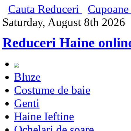
Cauta Reduceri
Cupoane 
Saturday, August 8th 2026
Reduceri Haine onlin
Bluze
Costume de baie
Genti
Haine Ieftine
Ochelari de soare