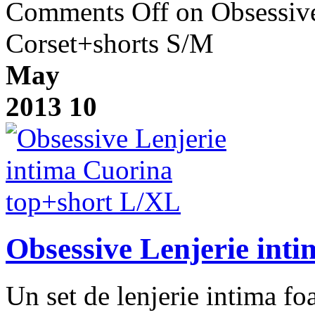
Comments Off
on Obsessive
Corset+shorts S/M
May
2013
10
Obsessive Lenjerie int
Un set de lenjerie intima fo