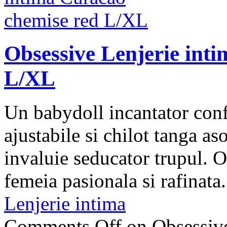
Obsessive Lenjerie int
L/XL
Un babydoll incantator conf
ajustabile si chilot tanga as
invaluie seducator trupul. O
femeia pasionala si rafinata.
Lenjerie intima
Comments Off
on Obsessive