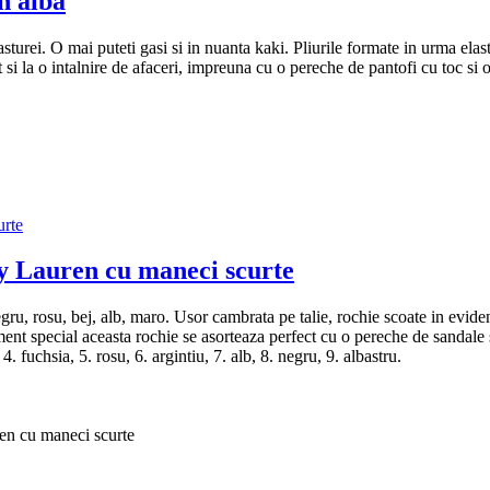
 alba
urei. O mai puteti gasi si in nuanta kaki. Pliurile formate in urma elasti
at si la o intalnire de afaceri, impreuna cu o pereche de pantofi cu toc si
Lauren cu maneci scurte
negru, rosu, bej, alb, maro. Usor cambrata pe talie, rochie scoate in evide
ment special aceasta rochie se asorteaza perfect cu o pereche de sandale
. fuchsia, 5. rosu, 6. argintiu, 7. alb, 8. negru, 9. albastru.
 cu maneci scurte