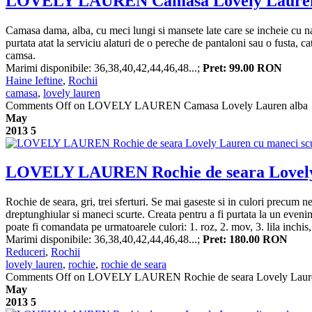
LOVELY LAUREN Camasa Lovely Lauren
Camasa dama, alba, cu meci lungi si mansete late care se incheie cu nast
purtata atat la serviciu alaturi de o pereche de pantaloni sau o fusta, c
camsa.
Marimi disponibile: 36,38,40,42,44,46,48...;
Pret: 99.00 RON
Haine Ieftine
,
Rochii
camasa
,
lovely lauren
Comments Off
on LOVELY LAUREN Camasa Lovely Lauren alba
May
2013
5
LOVELY LAUREN Rochie de seara Lovely 
Rochie de seara, gri, trei sferturi. Se mai gaseste si in culori precum 
dreptunghiular si maneci scurte. Creata pentru a fi purtata la un eveni
poate fi comandata pe urmatoarele culori: 1. roz, 2. mov, 3. lila inchis, 4
Marimi disponibile: 36,38,40,42,44,46,48...;
Pret: 180.00 RON
Reduceri
,
Rochii
lovely lauren
,
rochie
,
rochie de seara
Comments Off
on LOVELY LAUREN Rochie de seara Lovely Lauren
May
2013
5