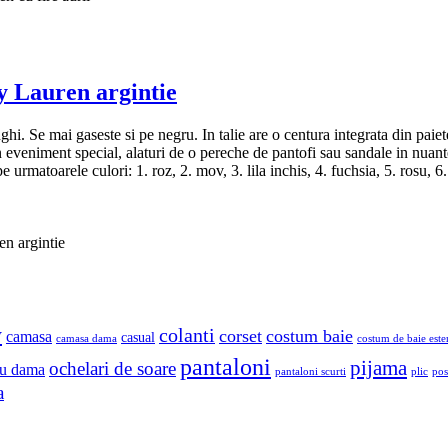
Lauren argintie
nghi. Se mai gaseste si pe negru. In talie are o centura integrata din paiet
 un eveniment special, alaturi de o pereche de pantofi sau sandale in nua
rmatoarele culori: 1. roz, 2. mov, 3. lila inchis, 4. fuchsia, 5. rosu, 6. a
 argintie
y
colanti
corset
costum baie
camasa
casual
camasa dama
costum de baie este
pantaloni
pijama
ochelari de soare
u dama
pantaloni scurti
plic
pos
a