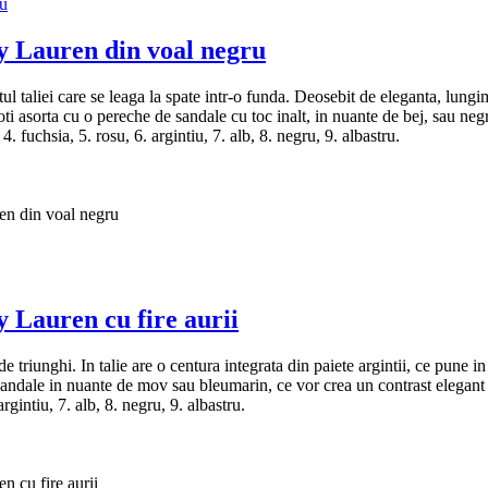
Lauren din voal negru
l taliei care se leaga la spate intr-o funda. Deosebit de eleganta, lungim
poti asorta cu o pereche de sandale cu toc inalt, in nuante de bej, sau ne
. fuchsia, 5. rosu, 6. argintiu, 7. alb, 8. negru, 9. albastru.
 din voal negru
auren cu fire aurii
de triunghi. In talie are o centura integrata din paiete argintii, ce pune i
u sandale in nuante de mov sau bleumarin, ce vor crea un contrast elegan
argintiu, 7. alb, 8. negru, 9. albastru.
cu fire aurii