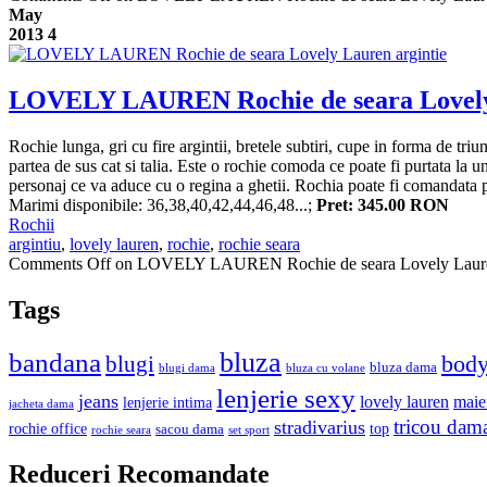
May
2013
4
LOVELY LAUREN Rochie de seara Lovely 
Rochie lunga, gri cu fire argintii, bretele subtiri, cupe in forma de triu
partea de sus cat si talia. Este o rochie comoda ce poate fi purtata la
personaj ce va aduce cu o regina a ghetii. Rochia poate fi comandata pe u
Marimi disponibile: 36,38,40,42,44,46,48...;
Pret: 345.00 RON
Rochii
argintiu
,
lovely lauren
,
rochie
,
rochie seara
Comments Off
on LOVELY LAUREN Rochie de seara Lovely Lauren
Tags
bluza
bandana
bod
blugi
bluza dama
blugi dama
bluza cu volane
lenjerie sexy
jeans
lovely lauren
maie
lenjerie intima
jacheta dama
tricou dam
stradivarius
rochie office
top
sacou dama
rochie seara
set sport
Reduceri Recomandate