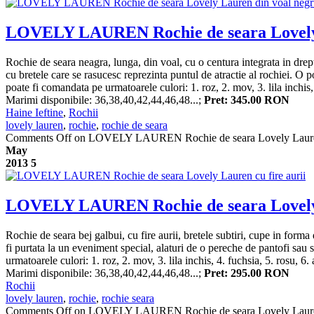
LOVELY LAUREN Rochie de seara Lovely 
Rochie de seara neagra, lunga, din voal, cu o centura integrata in dreptu
cu bretele care se rasucesc reprezinta puntul de atractie al rochiei. O 
poate fi comandata pe urmatoarele culori: 1. roz, 2. mov, 3. lila inchis, 4
Marimi disponibile: 36,38,40,42,44,46,48...;
Pret: 345.00 RON
Haine Ieftine
,
Rochii
lovely lauren
,
rochie
,
rochie de seara
Comments Off
on LOVELY LAUREN Rochie de seara Lovely Lauren
May
2013
5
LOVELY LAUREN Rochie de seara Lovely L
Rochie de seara bej galbui, cu fire aurii, bretele subtiri, cupe in forma 
fi purtata la un eveniment special, alaturi de o pereche de pantofi sa
urmatoarele culori: 1. roz, 2. mov, 3. lila inchis, 4. fuchsia, 5. rosu, 6. 
Marimi disponibile: 36,38,40,42,44,46,48...;
Pret: 295.00 RON
Rochii
lovely lauren
,
rochie
,
rochie seara
Comments Off
on LOVELY LAUREN Rochie de seara Lovely Lauren 