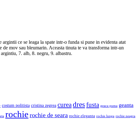
e argintii ce se leaga la spate intr-o funda si pune in evidenta atat
nte de mov sau bleumarin. Aceasta tinuta te va transforma intr-un
rgintiu, 7. alb, 8. negru, 9. albastru.
dres
fusta
curea
geanta
costum politista
cristina zegrea
r
geaca puma
rochie
rochie de seara
rochie eleganta
eta
rochie lunga
rochie neagra