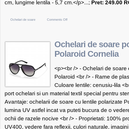
cm, lungime lentila - 5,7 cm.</p>...;
Pret: 249.00 
on
Ochelari de soare
Comments Off
Ochelari
de
soare
Ochelari de soare po
polarizati
Polaroid Cornelia
Polaroid
Darya
<p><br /> - Ochelari de soare c
Polaroid <br /> - Rame de plast
Culoare lentile: cenusiu-lila <b
port ochelari si un material textil special pentru ster
Avantaje: ochelarii de soare cu lentile polarizate Po
lumina UV astfel incat va puteti bucura de o vedere
ochii de razele nocive <br /> - Proprietati: 100% pr
UV400, vedere fara reflexii, culori naturale, imagi