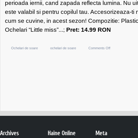
perioada iernii, cand zapada reflecta lumina. Nu uit
este valabil si pentru copilul tau. Accesorizeaza-t
cum se cuvine, in acest sezon! Compozitie: Plasti
Ochelari “Little miss”...;
Pret: 14.99 RON
on
Ochelari de soare
ochelari de soare
Comments Off
Meli
Melo
–
Paris
Ochelari
“Little
miss”
Archives
Haine Online
Meta