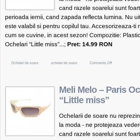
cand razele soarelui sunt foart
perioada iernii, cand zapada reflecta lumina. Nu uit
este valabil si pentru copilul tau. Accesorizeaza-t
cum se cuvine, in acest sezon! Compozitie: Plasti
Ochelari “Little miss”...;
Pret: 14.99 RON
on
Ochelari de soare
ochelari de soare
Comments Off
Meli
Melo
–
Meli Melo – Paris Oc
Paris
“Little miss”
Ochelari
“Little
Ochelarii de soare nu reprezin
miss”
la moda - ne protejeaza vederea
cand razele soarelui sunt foart