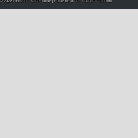
© 2026 Reduceri Haine online | Haine de firma | Incaltaminte dama