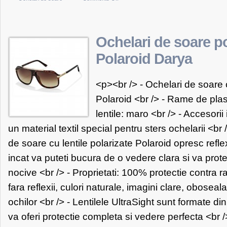
Ochelari
de
soare
Ochelari de soare po
Cerruti
Polaroid Darya
1881
(bej/umbra)
<p><br /> - Ochelari de soare c
Polaroid <br /> - Rame de plas
lentile: maro <br /> - Accesorii 
un material textil special pentru sters ochelarii <br 
de soare cu lentile polarizate Polaroid opresc refle
incat va puteti bucura de o vedere clara si va prot
nocive <br /> - Proprietati: 100% protectie contra
fara reflexii, culori naturale, imagini clare, oboseal
ochilor <br /> - Lentilele UltraSight sunt formate di
va oferi protectie completa si vedere perfecta <br /