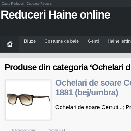
Cauta Reduceri
Cupoane Reduceri
Reduceri Haine online
Bluze
Costume de baie
Genti
Haine Iefti
Produse din categoria ‘Ochelari d
Ochelari de soare Ce
1881 (bej/umbra)
Ochelari de soare Cerruti...;
P
on
Ochelari de soare
Comments Off