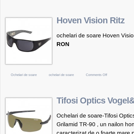
Electric
Ochelari
Soare
Hoven Vision Ritz
ELECTRIC
G-
ochelari de soare Hoven Vision
Seven
RON
(Matte
Blk&Navy
/
Blue
Chrome)
on
Ochelari de soare
ochelari de soare
Comments Off
Hoven
Vision
Ritz
Tifosi Optics Vogel
Ochelari de soare-Tifosi Optic
Grilamid TR-90 , un nailon h
caracterizat de o foarte mare p