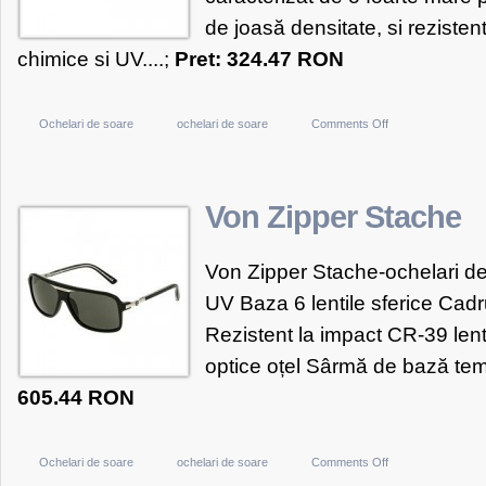
de joasă densitate, si rezisten
chimice si UV....;
Pret: 324.47 RON
on
Ochelari de soare
ochelari de soare
Comments Off
Tifosi
Optics
Vogel&
Von Zipper Stache
Von Zipper Stache-ochelari d
UV Baza 6 lentile sferice Cad
Rezistent la impact CR-39 lent
optice oțel Sârmă de bază temp
605.44 RON
on
Ochelari de soare
ochelari de soare
Comments Off