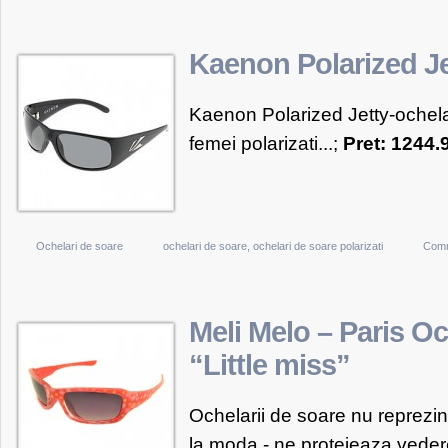
Von
Zipper
Stache
Kaenon Polarized Je
Kaenon Polarized Jetty-ochela
femei polarizati...;
Pret: 1244
Ochelari de soare
ochelari de soare
,
ochelari de soare polarizati
Comm
Meli Melo – Paris Oc
“Little miss”
Ochelarii de soare nu reprezin
la moda - ne protejeaza vederea