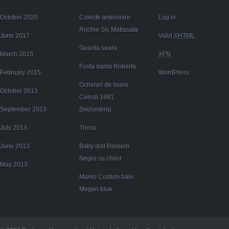
October 2020
Colectii anterioare
Log in
Rochie Sic Matlasata
June 2017
Valid
XHTML
Geanta seara
March 2015
XFN
Fusta dama Roberta
February 2015
WordPress
Ochelari de soare
October 2013
Cerruti 1881
September 2013
(bej/umbra)
July 2013
Tricou
June 2013
Baby doll Passion
Negru cu chilot
May 2013
Marko Costum baie
Megan blue