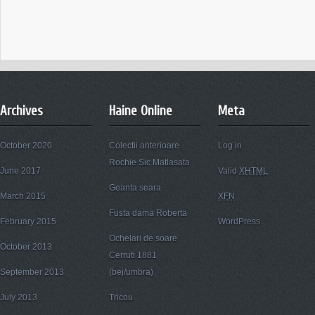
Archives
Haine Online
Meta
October 2020
Colectii anterioare
Log in
Rochie Sic Matlasata
June 2017
Valid
XHTML
Geanta seara
March 2015
XFN
Fusta dama Roberta
February 2015
WordPress
Ochelari de soare
October 2013
Cerruti 1881
September 2013
(bej/umbra)
July 2013
Tricou