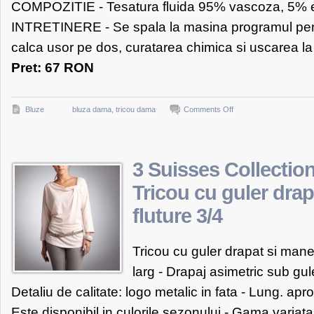
COMPOZITIE - Tesatura fluida 95% vascoza, 5% 
INTRETINERE - Se spala la masina programul pentr
calca usor pe dos, curatarea chimica si uscarea la 
Pret: 67 RON
on
Bluze
bluza dama
,
tricou dama
Comments Off
3
Suisses
Collection
3 Suisses Collectio
Tricou
Tricou cu guler dra
larg
fluture 3/4
cu
maneca
lunga
Tricou cu guler drapat si mane
femei
larg - Drapaj asimetric sub gul
marimi
Detaliu de calitate: logo metalic in fata - Lung. apro
34/36
Este disponibil in culorile sezonului - Gama variata
–