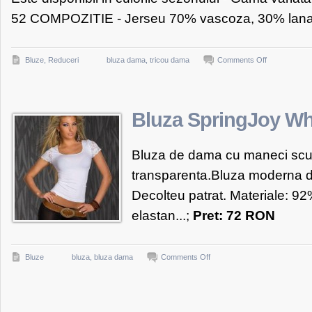
50/52
52 COMPOZITIE - Jerseu 70% vascoza, 30% lana.
on
Bluze
,
Reduceri
bluza dama
,
tricou dama
Comments Off
3
Suisses
Collection
Bluza SpringJoy Wh
Basics
Tricou
Bluza de dama cu maneci scur
cu
transparenta.Bluza moderna din 
guler
Decolteu patrat. Materiale: 9
drapat
si
elastan...;
Pret: 72 RON
maneca
fluture
on
Bluze
bluza
,
bluza dama
Comments Off
3/4
Bluza
SpringJoy
White