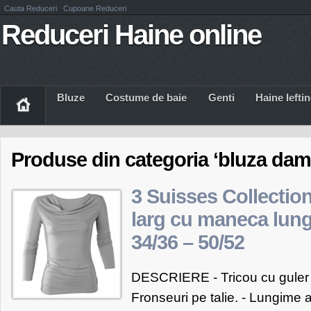
Cauta Reduceri
Cupoane Reduceri
Reduceri Haine online
Bluze
Costume de baie
Genti
Haine Iefti
Produse din categoria ‘bluza dam
3 Suisses Collectio
larg cu maneca lun
34/36 – 50/52
DESCRIERE - Tricou cu guler l
Fronseuri pe talie. - Lungime 