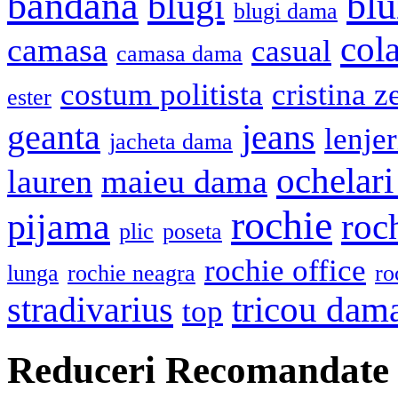
bandana
blu
blugi
blugi dama
cola
camasa
casual
camasa dama
costum politista
cristina z
ester
geanta
jeans
lenje
jacheta dama
ochelari
lauren
maieu dama
rochie
pijama
roc
plic
poseta
rochie office
lunga
rochie neagra
ro
stradivarius
tricou dam
top
Reduceri Recomandate