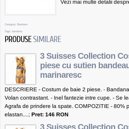
Vezi mai multe detalii desp
Category:
Bandane
Tags:
bandana
PRODUSE
SIMILARE
3 Suisses Collection Co
piese cu sutien bandeau 
marinaresc
DESCRIERE - Costum de baie 2 piese. - Bandana c
Volan contrastant. - Inel fantezie intre cupe. - Se lea
Agrafa de prindere la spate. COMPOZITIE - 80% 
elastan....;
Pret: 146 RON
3 Suisses Collection Co