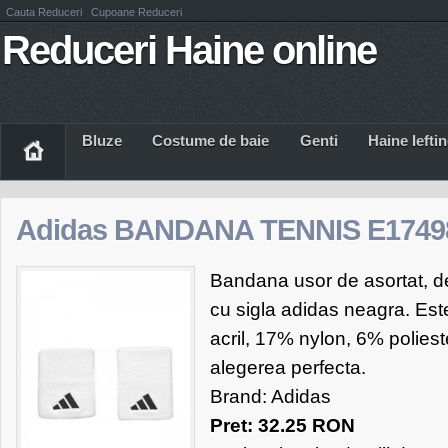
Cauta Reduceri
Cupoane Reduceri
Reduceri Haine online
Bluze
Costume de baie
Genti
Haine Iefti
Adidas BANDANA TENNIS E1749
Bandana usor de asortat, de
cu sigla adidas neagra. E
acril, 17% nylon, 6% poliest
alegerea perfecta.
Brand: Adidas
Pret: 32.25 RON