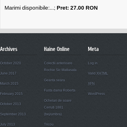
Marimi disponibile:...;
Pret: 27.00 RON
Archives
Haine Online
Meta
October 2020
Colectii anterioare
Log in
Rochie Sic Matlasata
June 2017
Valid
XHTML
Geanta seara
March 2015
XFN
Fusta dama Roberta
February 2015
WordPress
Ochelari de soare
October 2013
Cerruti 1881
September 2013
(bej/umbra)
July 2013
Tricou