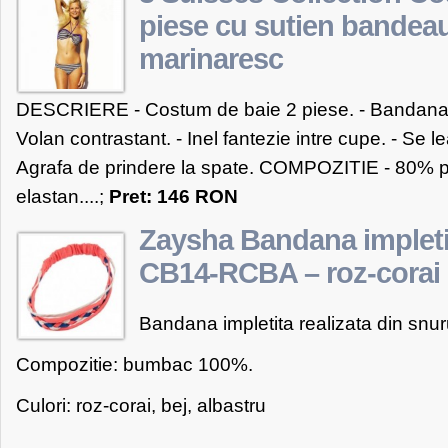
piese cu sutien bandeau 
marinaresc
DESCRIERE - Costum de baie 2 piese. - Bandana c
Volan contrastant. - Inel fantezie intre cupe. - Se lea
Agrafa de prindere la spate. COMPOZITIE - 80% 
elastan....;
Pret: 146 RON
Zaysha Bandana impletit
CB14-RCBA – roz-corai
Bandana impletita realizata din snurur
Compozitie: bumbac 100%.
Culori: roz-corai, bej, albastru