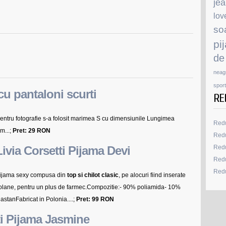
je
lov
so
pi
de
neag
sport
cu pantaloni scurti
RE
tru fotografie s-a folosit marimea S cu dimensiunile Lungimea
Redu
m...;
Pret: 29 RON
Redu
Livia Corsetti Pijama Devi
Redu
Redu
Redu
ijama sexy compusa din
top si chilot clasic
, pe alocuri fiind inserate
olane, pentru un plus de farmec.Compozitie:- 90% poliamida- 10%
lastanFabricat in Polonia....;
Pret: 99 RON
ti Pijama Jasmine