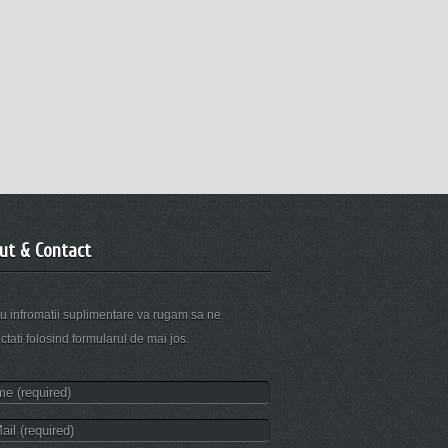
ut & Contact
u infromatii suplimentare va rugam sa ne
ctati folosind formularul de mai jos.