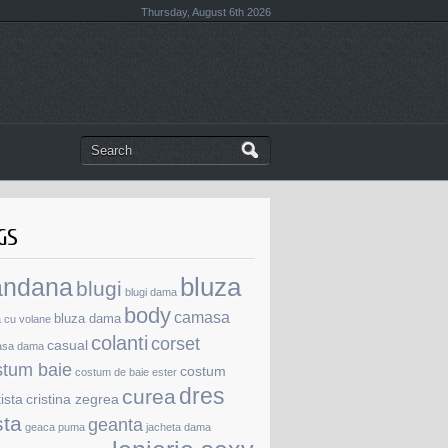
Thursday, August 6th 2026
GS
andana
bluza
blugi
blugi dama
body
camasa
bluza dama
a cu volane
colanti
corset
casual
asa dama
stum baie
costum
costum de baie ester
dres
curea
tista
cristina zegrea
sta
geanta
geaca puma
jacheta dama