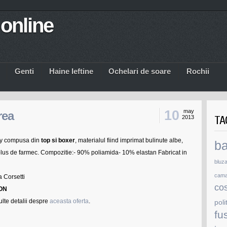
online
Genti
Haine Ieftine
Ochelari de soare
Rochii
10
may
rea
TA
2013
xy compusa din
top si boxer
, materialul fiind imprimat bulinute albe,
b
plus de farmec. Compozitie:- 90% poliamida- 10% elastan Fabricat in
bluz
cam
a Corsetti
co
RON
lte detalii despre
aceasta oferta
.
poli
fu