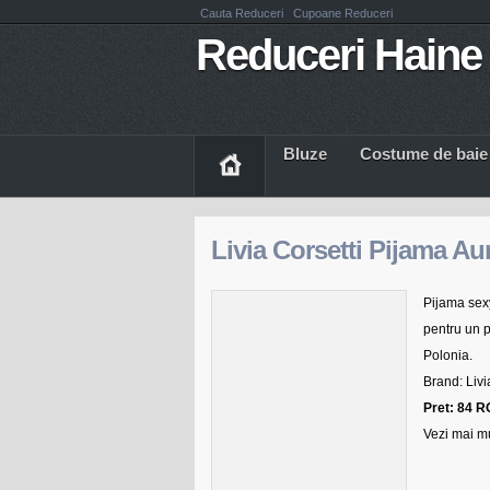
Cauta Reduceri
Cupoane Reduceri
Reduceri Haine 
Bluze
Costume de baie
Livia Corsetti Pijama Au
Pijama se
pentru un 
Polonia.
Brand: Livi
Pret: 84 
Vezi mai mu