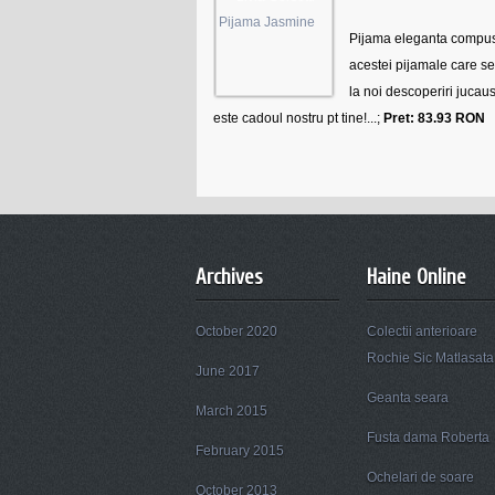
Pijama eleganta compusa
acestei pijamale care se 
la noi descoperiri jucaus
este cadoul nostru pt tine!...;
Pret: 83.93 RON
Archives
Haine Online
October 2020
Colectii anterioare
Rochie Sic Matlasata
June 2017
Geanta seara
March 2015
Fusta dama Roberta
February 2015
Ochelari de soare
October 2013