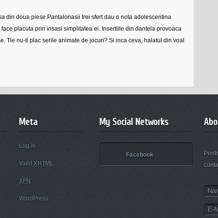
 din doua piese.Pantalonasii trei sfert dau o nota adolescentina
face placuta prin insasi simplitatea ei. Insertiile din dantela provoaca
e. Tie nu-ti plac serile animate de jocuri? Si inca ceva, halatul din voal
Meta
My Social Networks
Abo
Log in
Pentr
Facebook
Valid
XHTML
conta
XFN
WordPress