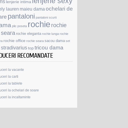
lenjerie sexy
ans
lenjerie intima
ochelari de
ely lauren
maieu dama
pantaloni
are
pantaloni scurti
rochie
jama
rochie
plic
poseta
 seara
rochie eleganta
rochie lunga
rochie
rochie office
sacou dama
ra
rochie seara
set
stradivarius
tricou dama
top
DUCERI RECOMANDATE
ceri la vacante
ceri la carti
ceri la tablete
ceri la ochelari de soare
ceri la incaltaminte