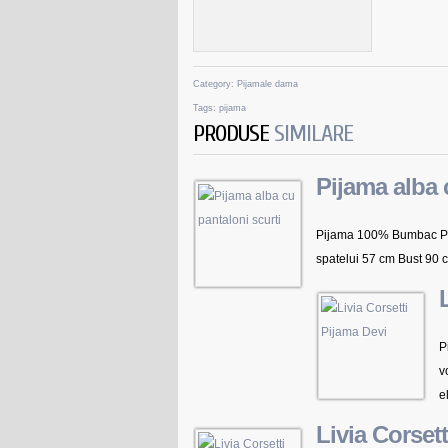
Category:
Pijamale dama
Tags:
pijama
PRODUSE
SIMILARE
Pijama alba 
Pijama 100% Bumbac Pen
spatelui 57 cm Bust 90 c
P
v
e
Livia Corset