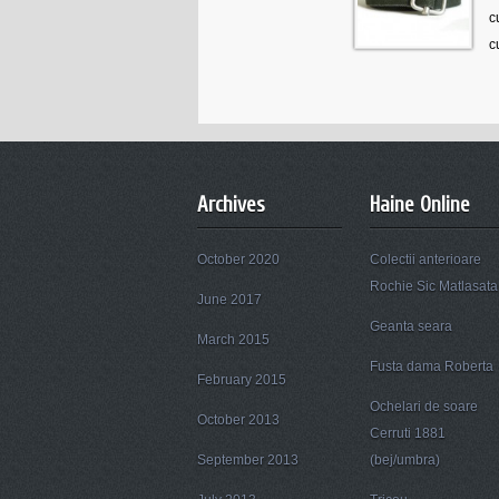
c
c
Archives
Haine Online
October 2020
Colectii anterioare
Rochie Sic Matlasata
June 2017
Geanta seara
March 2015
Fusta dama Roberta
February 2015
Ochelari de soare
October 2013
Cerruti 1881
September 2013
(bej/umbra)