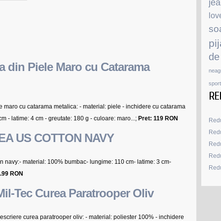
je
lov
so
pi
de
a din Piele Maro cu Catarama
neag
sport
RE
e maro cu catarama metalica: - material: piele - inchidere cu catarama
m - latime: 4 cm - greutate: 180 g - culoare: maro...;
Pret: 119 RON
Redu
Redu
REA US COTTON NAVY
Redu
Redu
on navy:- material: 100% bumbac- lungime: 110 cm- latime: 3 cm-
Redu
2.99 RON
Mil-Tec Curea Paratrooper Oliv
escriere curea paratrooper oliv: - material: poliester 100% - inchidere