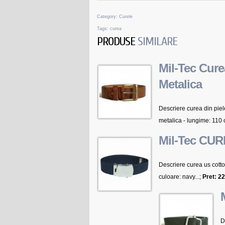
Category:
Curele
Tags:
curea
PRODUSE
SIMILARE
Mil-Tec Cure
Metalica
Descriere curea din piel
metalica - lungime: 110 c
Mil-Tec CU
Descriere curea us cott
culoare: navy...;
Pret: 2
D