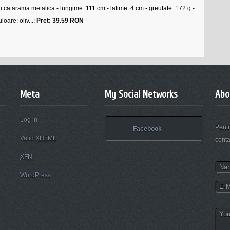
u catarama metalica - lungime: 111 cm - latime: 4 cm - greutate: 172 g -
uloare: oliv...;
Pret: 39.59 RON
Meta
My Social Networks
Abo
Log in
Pentr
Facebook
Valid
XHTML
conta
XFN
WordPress