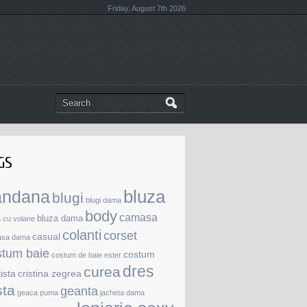
Friday, August 7th 2026
GS
andana
bluza
blugi
blugi dama
body
camasa
bluza dama
a cu volane
colanti
corset
casual
asa dama
stum baie
costum
costum de baie ester
dres
curea
tista
cristina zegrea
sta
geanta
geaca puma
jacheta dama