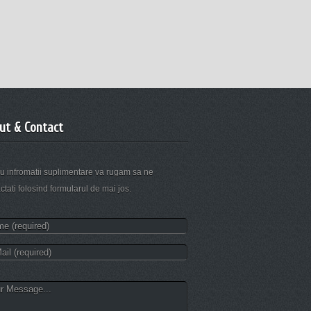
ut & Contact
u infromatii suplimentare va rugam sa ne
ctati folosind formularul de mai jos.