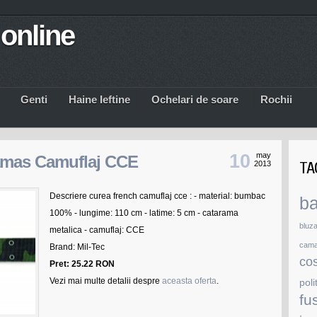
online
Genti
Haine Ieftine
Ochelari de soare
Rochii
10
may
amas Camuflaj CCE
TA
2013
Descriere curea french camuflaj cce : - material: bumbac
b
100% - lungime: 110 cm - latime: 5 cm - catarama
bluz
metalica - camuflaj: CCE
cam
Brand: Mil-Tec
co
Pret: 25.22 RON
Vezi mai multe detalii despre
aceasta oferta
.
poli
fu