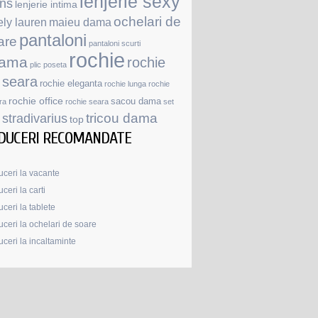
lenjerie sexy
ans
lenjerie intima
ochelari de
ely lauren
maieu dama
pantaloni
are
pantaloni scurti
rochie
jama
rochie
plic
poseta
 seara
rochie eleganta
rochie lunga
rochie
rochie office
sacou dama
ra
rochie seara
set
stradivarius
tricou dama
top
DUCERI RECOMANDATE
ceri la vacante
ceri la carti
ceri la tablete
ceri la ochelari de soare
ceri la incaltaminte