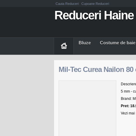
Cauta Reduceri
Cupoane Reduceri
Reduceri Haine 
Bluze
Costume de baie
Mil-Tec Curea Nailon 80
Descriere
5 mm - cu
Brand: M
Pret: 18
Vezi mai 