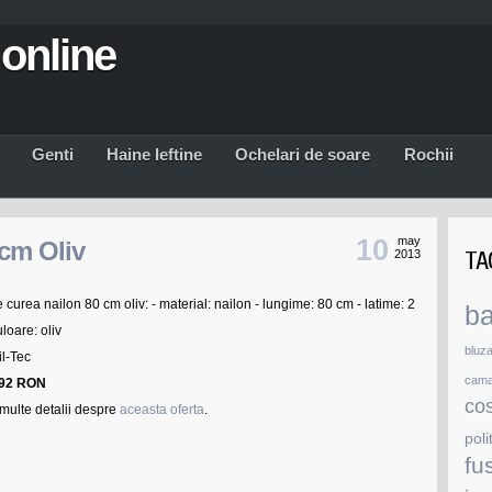
online
Genti
Haine Ieftine
Ochelari de soare
Rochii
10
may
 cm Oliv
TA
2013
 curea nailon 80 cm oliv: - material: nailon - lungime: 80 cm - latime: 2
b
loare: oliv
bluz
il-Tec
cam
.92 RON
co
multe detalii despre
aceasta oferta
.
poli
PRODU
fu
SIMILA