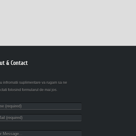
ut & Contact
u infromatii suplimentare va rugam sa ne
ctati folosind formularul de mai jos.