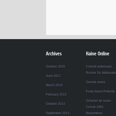
Archives
Haine Online
October 2020
Colectii anterioare
Rochie Sic Matlasata
June 2017
Geanta seara
March 2015
Fusta dama Roberta
February 2015
Ochelari de soare
October 2013
Cerruti 1881
September 2013
(bej/umbra)