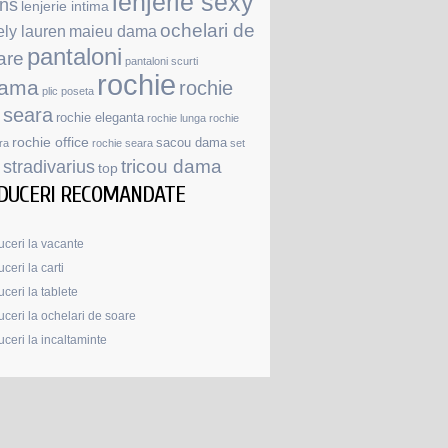
lenjerie sexy
ans
lenjerie intima
ochelari de
ely lauren
maieu dama
Mil-
pantaloni
are
pantaloni scurti
Tec
rochie
jama
rochie
plic
poseta
Curea
 seara
rochie eleganta
rochie lunga
rochie
din
rochie office
sacou dama
ra
rochie seara
set
stradivarius
tricou dama
top
DUCERI RECOMANDATE
ceri la vacante
ama
ceri la carti
ca
ceri la tablete
ceri la ochelari de soare
ceri la incaltaminte