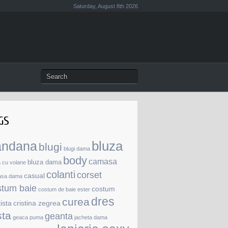
Saturday, August 8th 2026
GS
andana
bluza
blugi
blugi dama
body
camasa
bluza dama
a cu volane
colanti
corset
casual
asa dama
stum baie
costum
costum de baie ester
dres
curea
tista
cristina zegrea
SE
sta
geanta
RE
geaca puma
jacheta dama