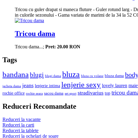
Tricou cu guler drapat si maneca fluture - Guler rotund larg - Dr
in culorile sezonului - Gama variata de marimi de la 34 la 5
Tricou dama
Tricou dama...;
Pret: 20.00 RON
Tags
bluza
bandana
bod
blugi
bluza dama
blugi dama
bluza cu volane
lenjerie sexy
jeans
lovely lauren
maie
lenjerie intima
jacheta dama
tricou dam
stradivarius
rochie office
top
sacou dama
rochie seara
set sport
Reduceri Recomandate
Reduceri la vacante
Reduceri la carti
Reduceri la tablete
Reduceri la ochelari de soare