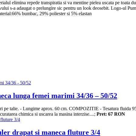
terialul elimina repede transpiratia si va mentine pielea uscata pe toata 
ivului s-a adaugat o prelungire sic pentru un look deosebit. Logo-ul Puma
terial:66% bumbac, 29% poliester si 5% elastan
neca lunga femei marimi 34/36 – 50/52
euri pe talie. - Lungime aprox. 60 cm. COMPOZITIE - Tesatura flui
curatarea chimica si uscarea la masina interzise....;
Pret: 67 RON
uler drapat si maneca fluture 3/4