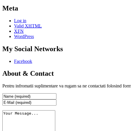
Meta
Log in
Valid
XHTML
XFN
WordPress
My Social Networks
Facebook
About & Contact
Pentru infromatii suplimentare va rugam sa ne contactati folosind form