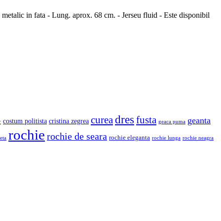
 metalic in fata - Lung. aprox. 68 cm. - Jerseu fluid - Este disponibil
dres
fusta
curea
geanta
costum politista
cristina zegrea
r
geaca puma
rochie
rochie de seara
rochie eleganta
eta
rochie lunga
rochie neagra