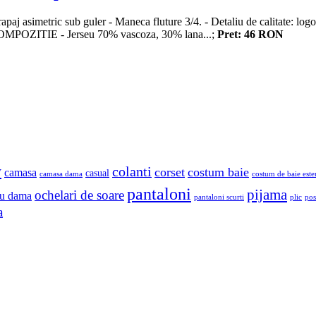
apaj asimetric sub guler - Maneca fluture 3/4. - Detaliu de calitate: logo
2 COMPOZITIE - Jerseu 70% vascoza, 30% lana...;
Pret: 46 RON
y
colanti
corset
costum baie
camasa
casual
camasa dama
costum de baie este
pantaloni
pijama
ochelari de soare
u dama
pantaloni scurti
plic
pos
a