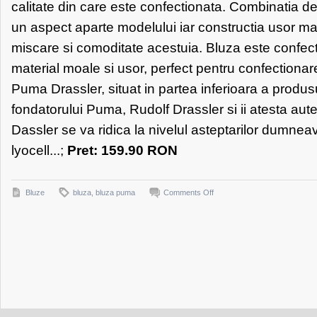
calitate din care este confectionata. Combinatia de
un aspect aparte modelului iar constructia usor mar
miscare si comoditate acestuia. Bluza este confect
material moale si usor, perfect pentru confectionar
Puma Drassler, situat in partea inferioara a produ
fondatorului Puma, Rudolf Drassler si ii atesta aute
Dassler se va ridica la nivelul asteptarilor dumne
lyocell...;
Pret: 159.90 RON
on
Bluze
bluza
,
bluza puma
Comments Off
PUMA
Bluza
PUMA
pentru
femei
Bluza
PUMA