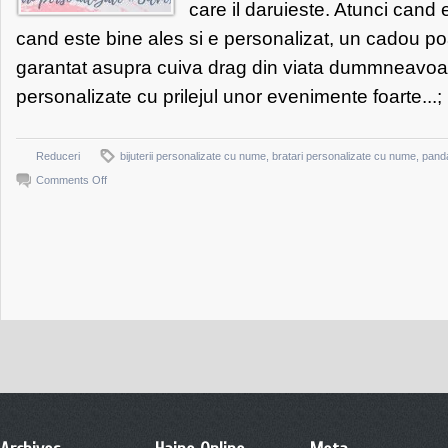
care il daruieste. Atunci cand es
cand este bine ales si e personalizat, un cadou po
garantat asupra cuiva drag din viata dummneavoas
personalizate cu prilejul unor evenimente foarte...;
Reduceri
bijuterii personalizate cu nume
,
bratari personalizate cu nume
,
panda
on
Comments Off
Cadouri
personalizate
care
nu
vor
fi
uitate
usor