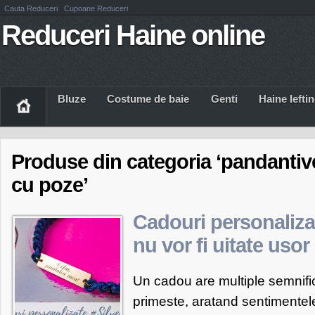
Cauta Reduceri
Cupoane Reduceri
Reduceri Haine online
Bluze
Costume de baie
Genti
Haine Iefti
Produse din categoria ‘pandantiv
cu poze’
Cadouri personaliza
nu vor fi uitate usor
Un cadou are multiple semnifica
primeste, aratand sentimentel