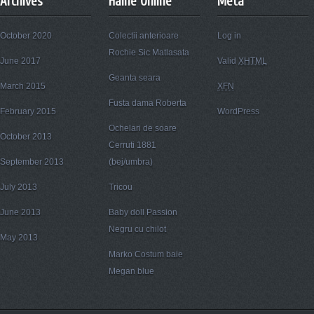
Archives
Haine Online
Meta
October 2020
Colectii anterioare
Log in
Rochie Sic Matlasata
June 2017
Valid
XHTML
Geanta seara
March 2015
XFN
Fusta dama Roberta
February 2015
WordPress
Ochelari de soare
October 2013
Cerruti 1881
September 2013
(bej/umbra)
July 2013
Tricou
June 2013
Baby doll Passion
Negru cu chilot
May 2013
Marko Costum baie
Megan blue