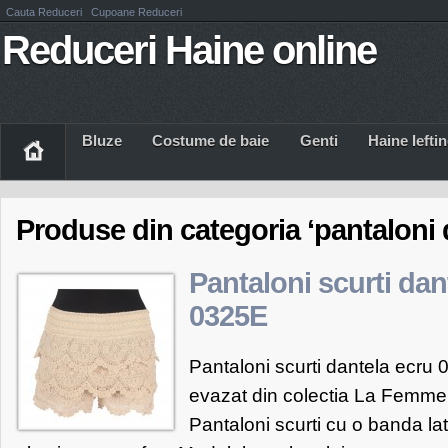
Cauta Reduceri
Cupoane Reduceri
Reduceri Haine online
Bluze
Costume de baie
Genti
Haine Iefti
Produse din categoria ‘pantaloni 
Pantaloni scurti dan
0325E
Pantaloni scurti dantela ecru
evazat din colectia La Femme
Pantaloni scurti cu o banda lat