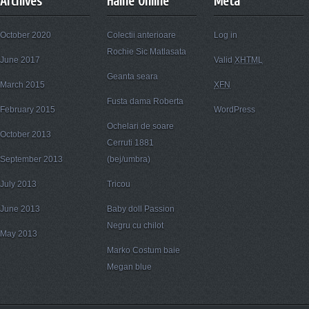
Archives
Haine Online
Meta
October 2020
Colectii anterioare
Log in
Rochie Sic Matlasata
June 2017
Valid
XHTML
Geanta seara
March 2015
XFN
Fusta dama Roberta
February 2015
WordPress
Ochelari de soare
October 2013
Cerruti 1881
September 2013
(bej/umbra)
July 2013
Tricou
June 2013
Baby doll Passion
Negru cu chilot
May 2013
Marko Costum baie
Megan blue