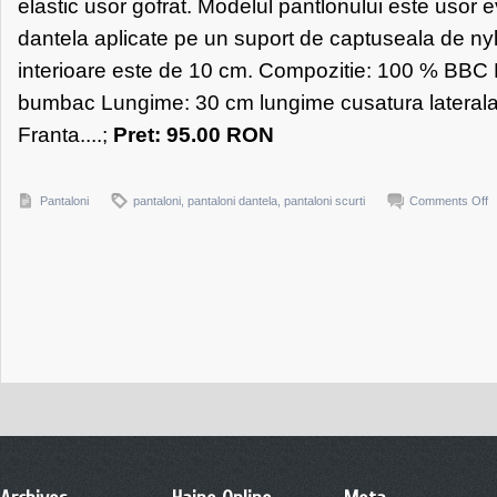
elastic usor gofrat. Modelul pantlonului este usor 
dantela aplicate pe un suport de captuseala de ny
interioare este de 10 cm. Compozitie: 100 % BBC M
bumbac Lungime: 30 cm lungime cusatura laterala
Franta....;
Pret: 95.00 RON
o
Pantaloni
pantaloni
,
pantaloni dantela
,
pantaloni scurti
Comments Off
P
sc
d
e
0