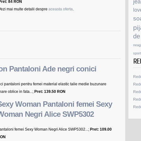
je
Pret: 84 RON
Vezi mai multe detalii despre
aceasta oferta
.
lov
so
pi
de
neag
sport
RE
on Pantaloni Ade negri conici
Redu
ci pantaloni pentru femei material elastic talie medie buzunare
Redu
re oblice in fata...;
Pret: 139.50 RON
Redu
Redu
Sexy Woman Pantaloni femei Sexy
Redu
Woman Negri Alice SWP5302
antaloni femei Sexy Woman Negri Alice SWP5302...;
Pret: 109.00
ON