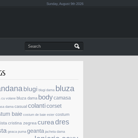
Sunday, August 9th 2026
GS
andana
bluza
blugi
blugi dama
body
camasa
bluza dama
a cu volane
colanti
corset
casual
asa dama
stum baie
costum
costum de baie ester
dres
curea
tista
cristina zegrea
sta
geanta
geaca puma
jacheta dama