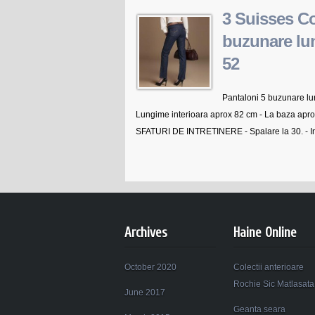
3 Suisses Co
buzunare lu
52
Pantaloni 5 buzunare lun
Lungime interioara aprox 82 cm - La baza apr
SFATURI DE INTRETINERE - Spalare la 30. - Int
Archives
Haine Online
October 2020
Colectii anterioare
Rochie Sic Matlasata
June 2017
Geanta seara