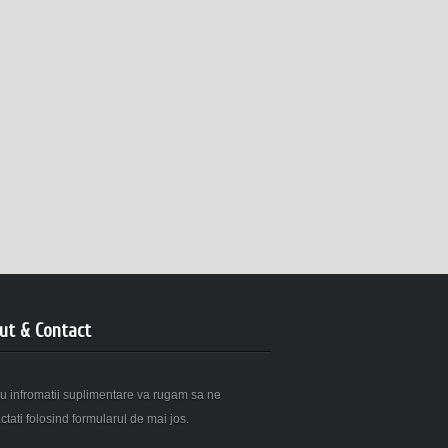
ut & Contact
u infromatii suplimentare va rugam sa ne
ctati folosind formularul de mai jos.