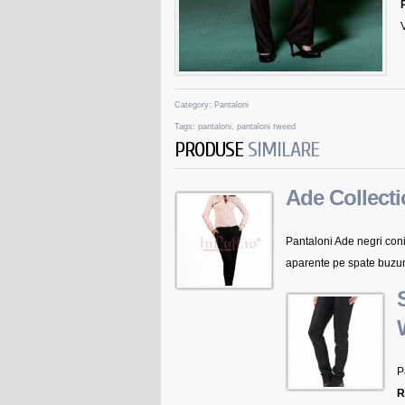
Category:
Pantaloni
Tags:
pantaloni
,
pantaloni tweed
PRODUSE
SIMILARE
Ade Collecti
Pantaloni Ade negri coni
aparente pe spate buzuna
P
R