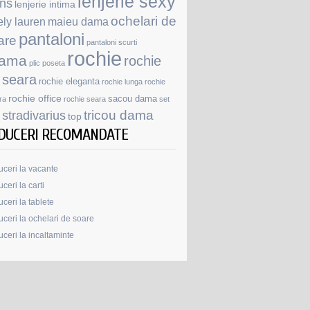
lenjerie sexy
ans
lenjerie intima
ochelari de
ely lauren
maieu dama
pantaloni
are
pantaloni scurti
rochie
jama
rochie
plic
poseta
 seara
rochie eleganta
rochie lunga
rochie
rochie office
sacou dama
ra
rochie seara
set
stradivarius
tricou dama
top
DUCERI RECOMANDATE
ceri la vacante
ceri la carti
ceri la tablete
ceri la ochelari de soare
ceri la incaltaminte