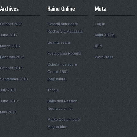
Archives
Haine Online
Meta
October 2020
Colectii anterioare
Log in
Rochie Sic Matlasata
June 2017
Valid
XHTML
Geanta seara
March 2015
XFN
Fusta dama Roberta
February 2015
WordPress
Ochelari de soare
October 2013
Cerruti 1881
September 2013
(bej/umbra)
July 2013
Tricou
June 2013
Baby doll Passion
Negru cu chilot
May 2013
Marko Costum baie
Megan blue