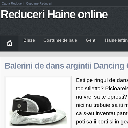
Cauta Reduceri
Cupoane Reduceri
Reduceri Haine online
Bluze
Costume de baie
Genti
Haine Iefti
Balerini de dans argintii Dancin
Esti pe ringul de dan
toc stiletto? Picioarel
nu vrei sa te opresti?
nici nu trebuie sa iti
ca s-au inventat pant
poti sa ii porti si in 