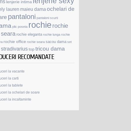
lenjerie sexy
ans
lenjerie intima
ochelari de
ely lauren
maieu dama
pantaloni
are
pantaloni scurti
rochie
jama
rochie
plic
poseta
 seara
rochie eleganta
rochie lunga
rochie
rochie office
sacou dama
ra
rochie seara
set
stradivarius
tricou dama
top
DUCERI RECOMANDATE
ceri la vacante
ceri la carti
ceri la tablete
ceri la ochelari de soare
ceri la incaltaminte