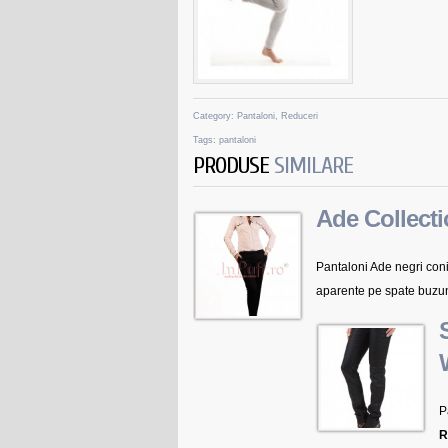
Category:
Pantaloni
,
Reduceri
Tags:
pantaloni
PRODUSE
SIMILARE
Ade Collecti
Pantaloni Ade negri coni
aparente pe spate buzuna
P
R