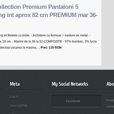
llection Premium Pantaloni 5
ng int aprox 82 cm PREMIUM mar 36-
g int Betelie cu bride. - Inchidere cu fermoar + nasture de metal. -
ox 18 cm. - Marimi de la 36 la 52 COMPOZITIE - 97% bumbac, 3% lycra
erzisa uscarea la masina....;
Pret: 130 RON
Meta
My Social Networks
Abo
Log in
Pentr
Facebook
Valid
XHTML
conta