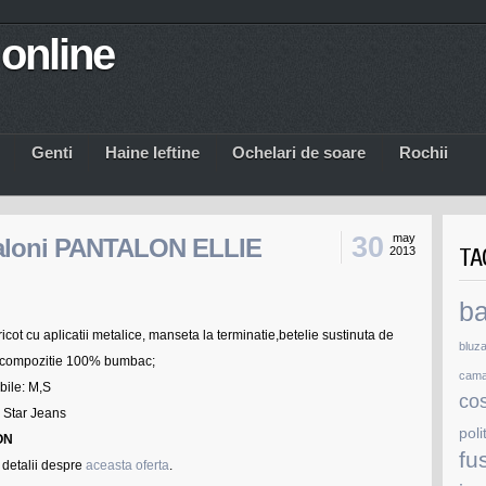
online
Genti
Haine Ieftine
Ochelari de soare
Rochii
30
may
taloni PANTALON ELLIE
TA
2013
b
ricot cu aplicatii metalice, manseta la terminatie,betelie sustinuta de
bluz
et; compozitie 100% bumbac;
cam
bile: M,S
co
 Star Jeans
poli
ON
fu
 detalii despre
aceasta oferta
.