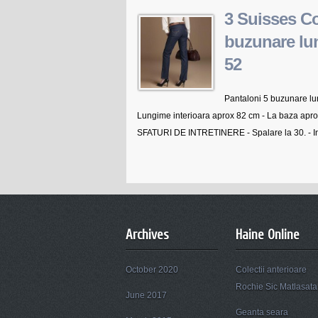
3 Suisses Co
buzunare lu
52
Pantaloni 5 buzunare lun
Lungime interioara aprox 82 cm - La baza apr
SFATURI DE INTRETINERE - Spalare la 30. - Int
Archives
Haine Online
October 2020
Colectii anterioare
Rochie Sic Matlasata
June 2017
Geanta seara