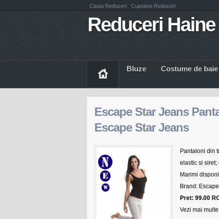
Cauta Reduceri
Cupoane Reduceri
Reduceri Haine 
Bluze
Costume de baie
Escape Star Jeans Pan
Escape Star Jeans
Pantaloni din t
elastic si sir
Marimi disponi
Brand: Escape
Pret: 99.00 R
Vezi mai multe