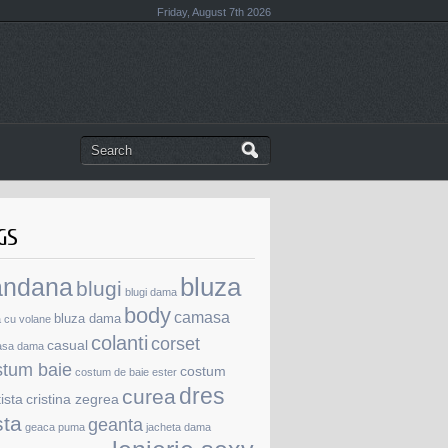
Friday, August 7th 2026
GS
andana
bluza
blugi
blugi dama
body
camasa
bluza dama
a cu volane
colanti
corset
casual
asa dama
stum baie
costum
costum de baie ester
dres
curea
tista
cristina zegrea
sta
geanta
geaca puma
jacheta dama