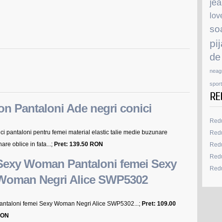
je
lov
so
pi
de
neag
sport
RE
on Pantaloni Ade negri conici
Redu
ci pantaloni pentru femei material elastic talie medie buzunare
Redu
re oblice in fata...;
Pret: 139.50 RON
Redu
Redu
Sexy Woman Pantaloni femei Sexy
Redu
Woman Negri Alice SWP5302
antaloni femei Sexy Woman Negri Alice SWP5302...;
Pret: 109.00
ON