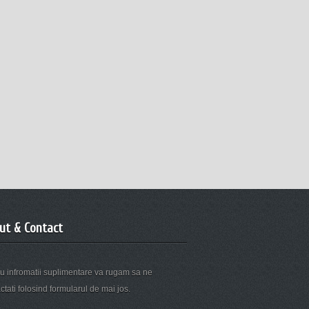
ut & Contact
u infromatii suplimentare va rugam sa ne
ctati folosind formularul de mai jos.