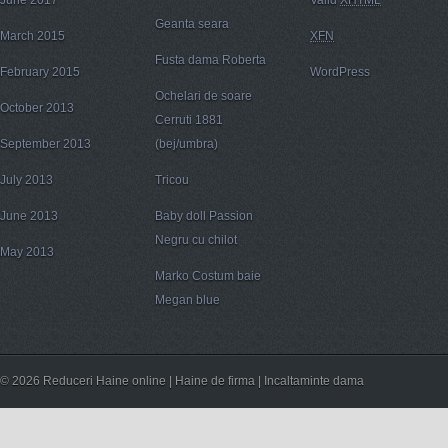
June 2017
Valid
XHTML
Geanta seara
March 2015
XFN
Fusta dama Roberta
February 2015
WordPress
Ochelari de soare
October 2013
Cerruti 1881
September 2013
(bej/umbra)
July 2013
Tricou
June 2013
Baby doll Passion
Negru cu chilot
May 2013
Marko Costum baie
Megan blue
© 2026 Reduceri Haine online | Haine de firma | Incaltaminte dama