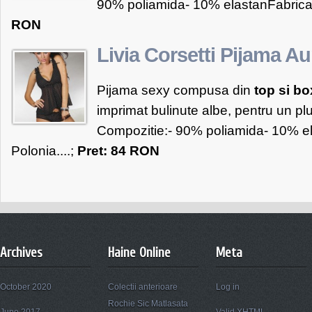
90% poliamida- 10% elastanFabricat 
RON
Livia Corsetti Pijama Au
Pijama sexy compusa din
top si bo
imprimat bulinute albe, pentru un pl
Compozitie:- 90% poliamida- 10% el
Polonia....;
Pret: 84 RON
Archives
Haine Online
Meta
October 2020
Colectii anterioare
Log in
Rochie Sic Matlasata