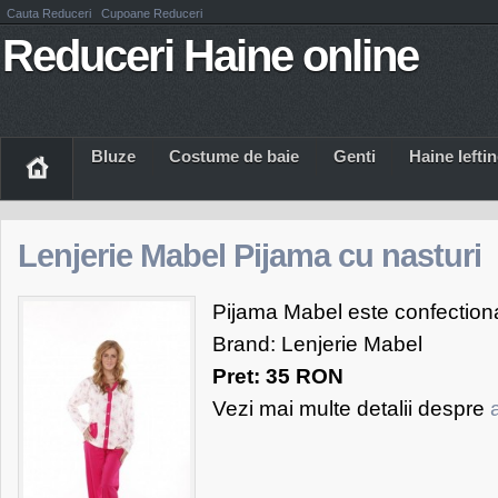
Cauta Reduceri
Cupoane Reduceri
Reduceri Haine online
Bluze
Costume de baie
Genti
Haine Iefti
Lenjerie Mabel Pijama cu nasturi
Pijama Mabel este confection
Brand: Lenjerie Mabel
Pret: 35 RON
Vezi mai multe detalii despre